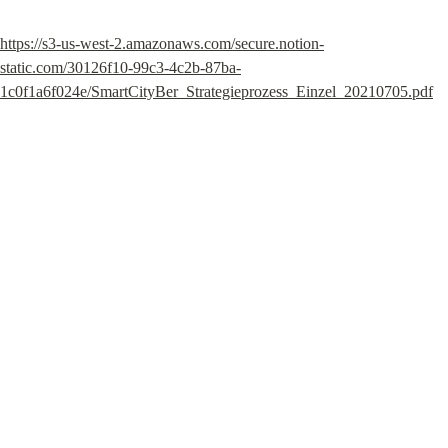
https://s3-us-west-2.amazonaws.com/secure.notion-
static.com/30126f10-99c3-4c2b-87ba-
1c0f1a6f024e/SmartCityBer_Strategieprozess_Einzel_20210705.pdf